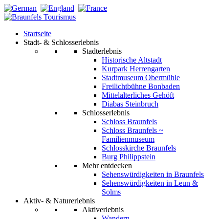
Startseite
Stadt- & Schlosserlebnis
Stadterlebnis
Historische Altstadt
Kurpark Herrengarten
Stadtmuseum Obermühle
Freilichtbühne Bonbaden
Mittelalterliches Gehöft
Diabas Steinbruch
Schlosserlebnis
Schloss Braunfels
Schloss Braunfels ~
Familienmuseum
Schlosskirche Braunfels
Burg Philippstein
Mehr entdecken
Sehenswürdigkeiten in Braunfels
Sehenswürdigkeiten in Leun &
Solms
Aktiv- & Naturerlebnis
Aktiverlebnis
Wandern