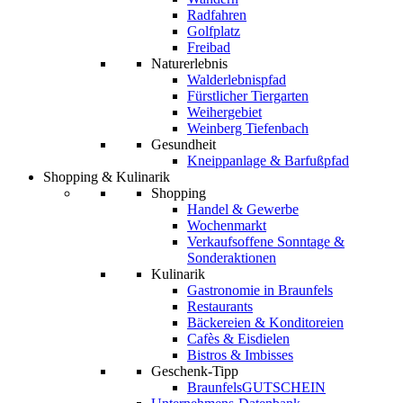
Radfahren
Golfplatz
Freibad
Naturerlebnis
Walderlebnispfad
Fürstlicher Tiergarten
Weihergebiet
Weinberg Tiefenbach
Gesundheit
Kneippanlage & Barfußpfad
Shopping & Kulinarik
Shopping
Handel & Gewerbe
Wochenmarkt
Verkaufsoffene Sonntage &
Sonderaktionen
Kulinarik
Gastronomie in Braunfels
Restaurants
Bäckereien & Konditoreien
Cafès & Eisdielen
Bistros & Imbisses
Geschenk-Tipp
BraunfelsGUTSCHEIN