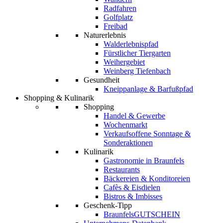
Radfahren
Golfplatz
Freibad
Naturerlebnis
Walderlebnispfad
Fürstlicher Tiergarten
Weihergebiet
Weinberg Tiefenbach
Gesundheit
Kneippanlage & Barfußpfad
Shopping & Kulinarik
Shopping
Handel & Gewerbe
Wochenmarkt
Verkaufsoffene Sonntage &
Sonderaktionen
Kulinarik
Gastronomie in Braunfels
Restaurants
Bäckereien & Konditoreien
Cafès & Eisdielen
Bistros & Imbisses
Geschenk-Tipp
BraunfelsGUTSCHEIN