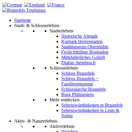
Startseite
Stadt- & Schlosserlebnis
Stadterlebnis
Historische Altstadt
Kurpark Herrengarten
Stadtmuseum Obermühle
Freilichtbühne Bonbaden
Mittelalterliches Gehöft
Diabas Steinbruch
Schlosserlebnis
Schloss Braunfels
Schloss Braunfels ~
Familienmuseum
Schlosskirche Braunfels
Burg Philippstein
Mehr entdecken
Sehenswürdigkeiten in Braunfels
Sehenswürdigkeiten in Leun &
Solms
Aktiv- & Naturerlebnis
Aktiverlebnis
Wandern