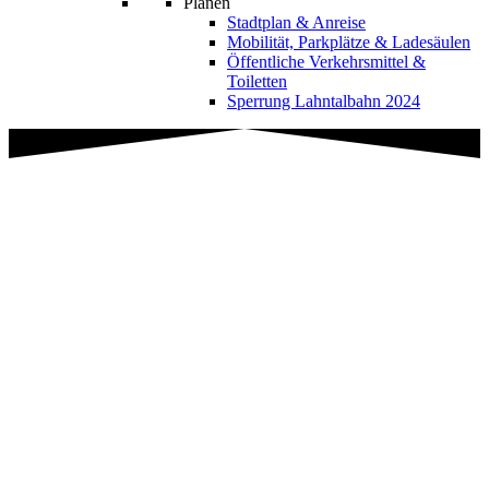
Planen
Stadtplan & Anreise
Mobilität, Parkplätze & Ladesäulen
Öffentliche Verkehrsmittel &
Toiletten
Sperrung Lahntalbahn 2024
Freilichtbühne
Fotograf: Axel Junker
Freilichtbühne Bonbaden
Sommer-Spielsaison
Juni - August 2024
Informationen:
Zur Website: Freilichtbühne Bonbaden