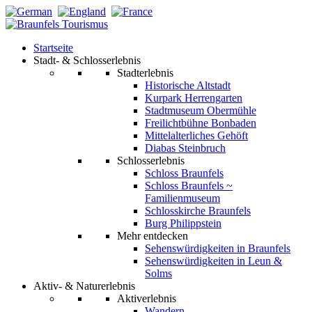
Startseite
Stadt- & Schlosserlebnis
Stadterlebnis
Historische Altstadt
Kurpark Herrengarten
Stadtmuseum Obermühle
Freilichtbühne Bonbaden
Mittelalterliches Gehöft
Diabas Steinbruch
Schlosserlebnis
Schloss Braunfels
Schloss Braunfels ~
Familienmuseum
Schlosskirche Braunfels
Burg Philippstein
Mehr entdecken
Sehenswürdigkeiten in Braunfels
Sehenswürdigkeiten in Leun &
Solms
Aktiv- & Naturerlebnis
Aktiverlebnis
Wandern