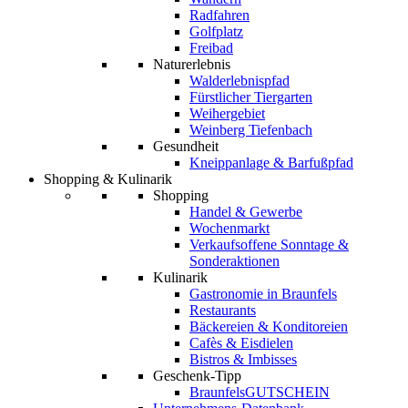
Radfahren
Golfplatz
Freibad
Naturerlebnis
Walderlebnispfad
Fürstlicher Tiergarten
Weihergebiet
Weinberg Tiefenbach
Gesundheit
Kneippanlage & Barfußpfad
Shopping & Kulinarik
Shopping
Handel & Gewerbe
Wochenmarkt
Verkaufsoffene Sonntage &
Sonderaktionen
Kulinarik
Gastronomie in Braunfels
Restaurants
Bäckereien & Konditoreien
Cafès & Eisdielen
Bistros & Imbisses
Geschenk-Tipp
BraunfelsGUTSCHEIN