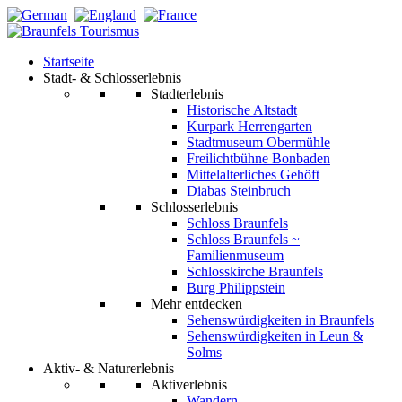
Startseite
Stadt- & Schlosserlebnis
Stadterlebnis
Historische Altstadt
Kurpark Herrengarten
Stadtmuseum Obermühle
Freilichtbühne Bonbaden
Mittelalterliches Gehöft
Diabas Steinbruch
Schlosserlebnis
Schloss Braunfels
Schloss Braunfels ~
Familienmuseum
Schlosskirche Braunfels
Burg Philippstein
Mehr entdecken
Sehenswürdigkeiten in Braunfels
Sehenswürdigkeiten in Leun &
Solms
Aktiv- & Naturerlebnis
Aktiverlebnis
Wandern