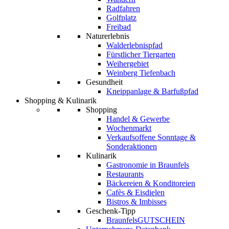
Radfahren
Golfplatz
Freibad
Naturerlebnis
Walderlebnispfad
Fürstlicher Tiergarten
Weihergebiet
Weinberg Tiefenbach
Gesundheit
Kneippanlage & Barfußpfad
Shopping & Kulinarik
Shopping
Handel & Gewerbe
Wochenmarkt
Verkaufsoffene Sonntage &
Sonderaktionen
Kulinarik
Gastronomie in Braunfels
Restaurants
Bäckereien & Konditoreien
Cafès & Eisdielen
Bistros & Imbisses
Geschenk-Tipp
BraunfelsGUTSCHEIN