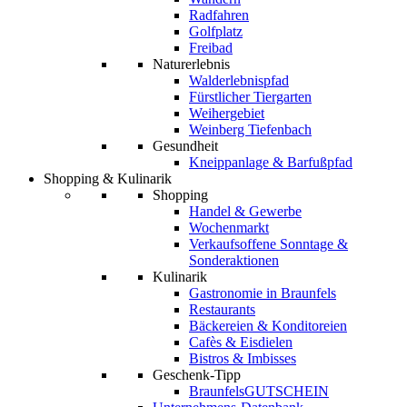
Radfahren
Golfplatz
Freibad
Naturerlebnis
Walderlebnispfad
Fürstlicher Tiergarten
Weihergebiet
Weinberg Tiefenbach
Gesundheit
Kneippanlage & Barfußpfad
Shopping & Kulinarik
Shopping
Handel & Gewerbe
Wochenmarkt
Verkaufsoffene Sonntage &
Sonderaktionen
Kulinarik
Gastronomie in Braunfels
Restaurants
Bäckereien & Konditoreien
Cafès & Eisdielen
Bistros & Imbisses
Geschenk-Tipp
BraunfelsGUTSCHEIN