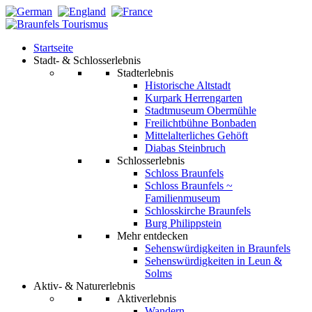
Startseite
Stadt- & Schlosserlebnis
Stadterlebnis
Historische Altstadt
Kurpark Herrengarten
Stadtmuseum Obermühle
Freilichtbühne Bonbaden
Mittelalterliches Gehöft
Diabas Steinbruch
Schlosserlebnis
Schloss Braunfels
Schloss Braunfels ~
Familienmuseum
Schlosskirche Braunfels
Burg Philippstein
Mehr entdecken
Sehenswürdigkeiten in Braunfels
Sehenswürdigkeiten in Leun &
Solms
Aktiv- & Naturerlebnis
Aktiverlebnis
Wandern