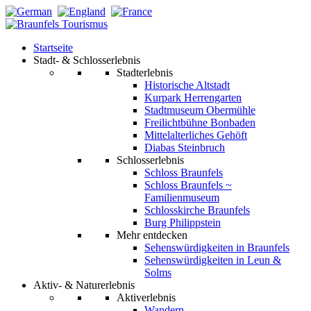
Startseite
Stadt- & Schlosserlebnis
Stadterlebnis
Historische Altstadt
Kurpark Herrengarten
Stadtmuseum Obermühle
Freilichtbühne Bonbaden
Mittelalterliches Gehöft
Diabas Steinbruch
Schlosserlebnis
Schloss Braunfels
Schloss Braunfels ~
Familienmuseum
Schlosskirche Braunfels
Burg Philippstein
Mehr entdecken
Sehenswürdigkeiten in Braunfels
Sehenswürdigkeiten in Leun &
Solms
Aktiv- & Naturerlebnis
Aktiverlebnis
Wandern