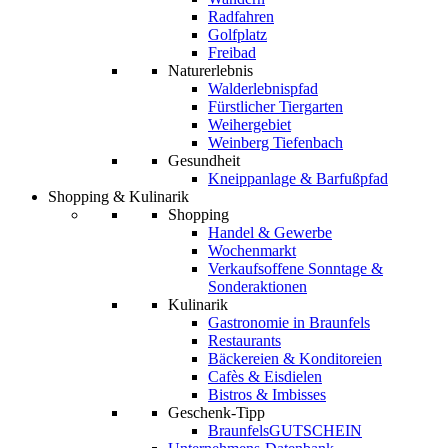
Radfahren
Golfplatz
Freibad
Naturerlebnis
Walderlebnispfad
Fürstlicher Tiergarten
Weihergebiet
Weinberg Tiefenbach
Gesundheit
Kneippanlage & Barfußpfad
Shopping & Kulinarik
Shopping
Handel & Gewerbe
Wochenmarkt
Verkaufsoffene Sonntage &
Sonderaktionen
Kulinarik
Gastronomie in Braunfels
Restaurants
Bäckereien & Konditoreien
Cafès & Eisdielen
Bistros & Imbisses
Geschenk-Tipp
BraunfelsGUTSCHEIN