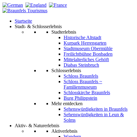
Startseite
Stadt- & Schlosserlebnis
Stadterlebnis
Historische Altstadt
Kurpark Herrengarten
Stadtmuseum Obermühle
Freilichtbühne Bonbaden
Mittelalterliches Gehöft
Diabas Steinbruch
Schlosserlebnis
Schloss Braunfels
Schloss Braunfels ~
Familienmuseum
Schlosskirche Braunfels
Burg Philippstein
Mehr entdecken
Sehenswürdigkeiten in Braunfels
Sehenswürdigkeiten in Leun &
Solms
Aktiv- & Naturerlebnis
Aktiverlebnis
Wandern