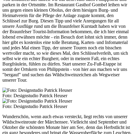
parken in der Ortsmitte. Im Restaurant Gasthof Gombel leihen wir
uns gegen einen kleinen Obolus, der dem hiesigen Burg- und
Heimatverein für die Pflege der Anlage zugute kommt, den
Schlüssel zur Burg. Diesen Tipp und viele Anregungen für all
unsere Ausflüge rund um die Braunfelser Kurstadt haben wir von
der Braunfelser Tourist-Information bekommen, die ich hier einmal
lobend erwähnen möchte - ein Besuch dort lohnt sich immer, denn
hier gibt es kostenlos eine tolle Beratung, Karten- und Infomaterial
und jedes Mal einen Tipp, der unsere Touren noch ein bisschen
wertvoller macht, so wie dieses Mal, den Schlüsselverleih, um sich
selbst wie ein echter Burgherr, oder in meinem Fall, ein echtes
Burgfräulein, fühlen zu dürfen. Start unserer Zu-Fuß-Etappe ist
somit der Ortskern von Philippstein - von hier aus machen wir uns
"bergauf" und suchen das Wildschweinzeichen als Wegweiser
unserer Tour.
Foto: Designstudio Patrick Heuser
Foto: Designstudio Patrick Heuser
Wunderschön, wenn auch etwas versteckt, liegt rechts von unserer
Wildschweinroute der Märchensee. Vielleicht sind September und
Oktober die schönsten Monate hier am See, denn das Herbstlicht ist
ein ganz besonderes und bringt die Wasseroberfläche zum Leuchten.