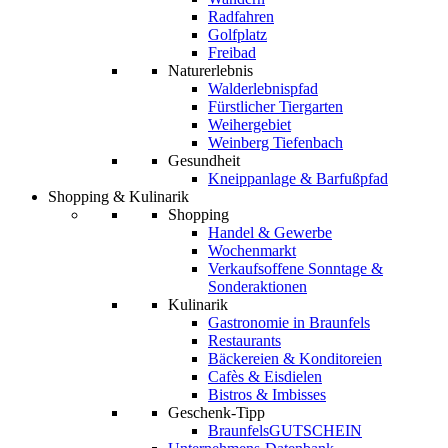
Radfahren
Golfplatz
Freibad
Naturerlebnis
Walderlebnispfad
Fürstlicher Tiergarten
Weihergebiet
Weinberg Tiefenbach
Gesundheit
Kneippanlage & Barfußpfad
Shopping & Kulinarik
Shopping
Handel & Gewerbe
Wochenmarkt
Verkaufsoffene Sonntage &
Sonderaktionen
Kulinarik
Gastronomie in Braunfels
Restaurants
Bäckereien & Konditoreien
Cafès & Eisdielen
Bistros & Imbisses
Geschenk-Tipp
BraunfelsGUTSCHEIN