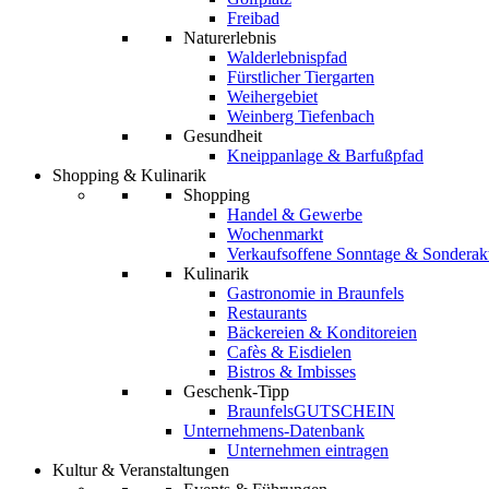
Freibad
Naturerlebnis
Walderlebnispfad
Fürstlicher Tiergarten
Weihergebiet
Weinberg Tiefenbach
Gesundheit
Kneippanlage & Barfußpfad
Shopping & Kulinarik
Shopping
Handel & Gewerbe
Wochenmarkt
Verkaufsoffene Sonntage & Sonderak
Kulinarik
Gastronomie in Braunfels
Restaurants
Bäckereien & Konditoreien
Cafès & Eisdielen
Bistros & Imbisses
Geschenk-Tipp
BraunfelsGUTSCHEIN
Unternehmens-Datenbank
Unternehmen eintragen
Kultur & Veranstaltungen