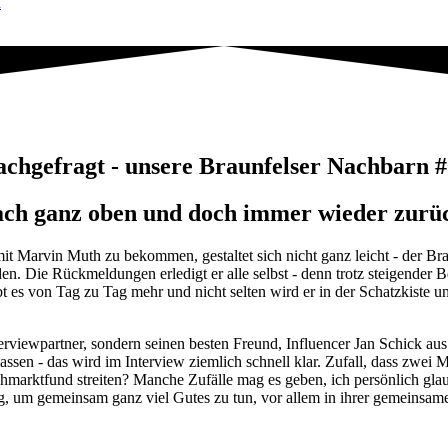
n
chgefragt - unsere Braunfelser Nachbarn 
ach ganz oben und doch immer wieder zurü
mit Marvin Muth zu bekommen, gestaltet sich nicht ganz leicht - der B
n. Die Rückmeldungen erledigt er alle selbst - denn trotz steigender B
 es von Tag zu Tag mehr und nicht selten wird er in der Schatzkiste u
rviewpartner, sondern seinen besten Freund, Influencer Jan Schick aus 
sen - das wird im Interview ziemlich schnell klar. Zufall, dass zwei
hmarktfund streiten? Manche Zufälle mag es geben, ich persönlich glau
nug, um gemeinsam ganz viel Gutes zu tun, vor allem in ihrer gemeinsa