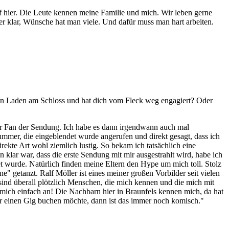
 hier. Die Leute kennen meine Familie und mich. Wir leben gerne
er klar, Wünsche hat man viele. Und dafür muss man hart arbeiten.
nen Laden am Schloss und hat dich vom Fleck weg engagiert? Oder
r Fan der Sendung. Ich habe es dann irgendwann auch mal
ummer, die eingeblendet wurde angerufen und direkt gesagt, dass ich
rekte Art wohl ziemlich lustig. So bekam ich tatsächlich eine
 klar war, dass die erste Sendung mit mir ausgestrahlt wird, habe ich
et wurde. Natürlich finden meine Eltern den Hype um mich toll. Stolz
" getanzt. Ralf Möller ist eines meiner großen Vorbilder seit vielen
sind überall plötzlich Menschen, die mich kennen und die mich mit
 mich einfach an! Die Nachbarn hier in Braunfels kennen mich, da hat
 für einen Gig buchen möchte, dann ist das immer noch komisch."