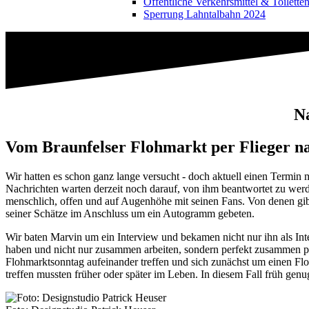
Öffentliche Verkehrsmittel & Toilette
Sperrung Lahntalbahn 2024
Na
Vom Braunfelser Flohmarkt per Flieger n
Wir hatten es schon ganz lange versucht - doch aktuell einen Termin 
Nachrichten warten derzeit noch darauf, von ihm beantwortet zu werde
menschlich, offen und auf Augenhöhe mit seinen Fans. Von denen gibt
seiner Schätze im Anschluss um ein Autogramm gebeten.
Wir baten Marvin um ein Interview und bekamen nicht nur ihn als Inte
haben und nicht nur zusammen arbeiten, sondern perfekt zusammen pas
Flohmarktsonntag aufeinander treffen und sich zunächst um einen Flo
treffen mussten früher oder später im Leben. In diesem Fall früh ge