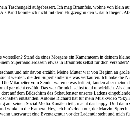
ein Taschengeld aufgebessert. Ich mag Braunfels, wohne von klein auf
 Als Kind konnte ich nicht mit dem Flugzeug in den Urlaub fliegen. Ab
as vorstellen? Stand da eines Morgens ein Kamerateam in deinem klei
einem Superhändlerdasein etwas in Braunfels selbst für dich verändert?
schaut und mir davon erzählt. Meine Mutter war von Beginn an große
gesucht werden, die den Superhändlern etwas verkaufen. Ich habe die N
Die Mitarbeiter vom Sender waren etwas irritiert, fanden aber meine di
l gar nicht erzählt. Das war für mich selbst total unwirklich. Als dann
ls dort auf dem Bildschirm das Schaufenster unseres Ladens eingeblend
dschaften entstanden. Antoine Richard hat für mein Musikvideo "Skyline
ong auf seinen Social Media-Kanälen teilt, macht das happy. Und dann 
und winke in die Kamera. Hey, ich bin's doch nur, der Marvin. Sprecht
ber wenn unerwartet eine Eventagentur vor der Ladentür steht und mich