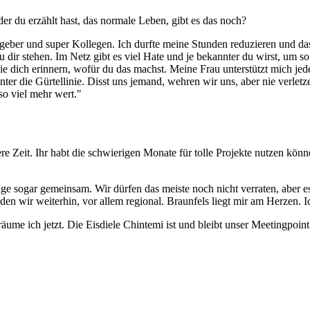
er du erzählt hast, das normale Leben, gibt es das noch?
itgeber und super Kollegen. Ich durfte meine Stunden reduzieren und das
u dir stehen. Im Netz gibt es viel Hate und je bekannter du wirst, um
ie dich erinnern, wofür du das machst. Meine Frau unterstützt mich jed
unter die Gürtellinie. Disst uns jemand, wehren wir uns, aber nie verle
 so viel mehr wert."
re Zeit. Ihr habt die schwierigen Monate für tolle Projekte nutzen k
ige sogar gemeinsam. Wir dürfen das meiste noch nicht verraten, aber e
den wir weiterhin, vor allem regional. Braunfels liegt mir am Herzen. I
äume ich jetzt. Die Eisdiele Chintemi ist und bleibt unser Meetingpoin