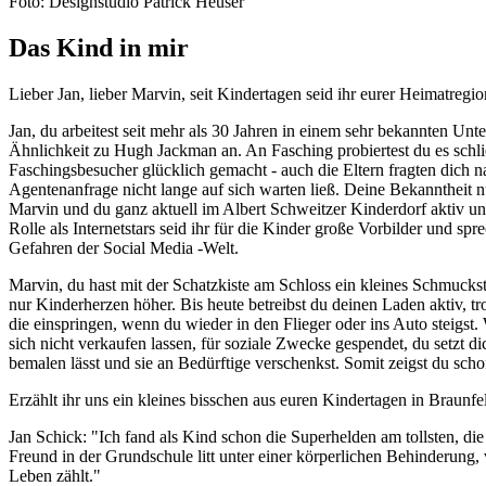
Foto: Designstudio Patrick Heuser
Das Kind in mir
Lieber Jan, lieber Marvin, seit Kindertagen seid ihr eurer Heimatregio
Jan, du arbeitest seit mehr als 30 Jahren in einem sehr bekannten 
Ähnlichkeit zu Hugh Jackman an. An Fasching probiertest du es schli
Faschingsbesucher glücklich gemacht - auch die Eltern fragten dich 
Agentenanfrage nicht lange auf sich warten ließ. Deine Bekanntheit n
Marvin und du ganz aktuell im Albert Schweitzer Kinderdorf aktiv und 
Rolle als Internetstars seid ihr für die Kinder große Vorbilder und s
Gefahren der Social Media -Welt.
Marvin, du hast mit der Schatzkiste am Schloss ein kleines Schmucks
nur Kinderherzen höher. Bis heute betreibst du deinen Laden aktiv, t
die einspringen, wenn du wieder in den Flieger oder ins Auto steigs
sich nicht verkaufen lassen, für soziale Zwecke gespendet, du setzt 
bemalen lässt und sie an Bedürftige verschenkst. Somit zeigst du schon
Erzählt ihr uns ein kleines bisschen aus euren Kindertagen in Braunfe
Jan Schick: "Ich fand als Kind schon die Superhelden am tollsten, di
Freund in der Grundschule litt unter einer körperlichen Behinderung,
Leben zählt."