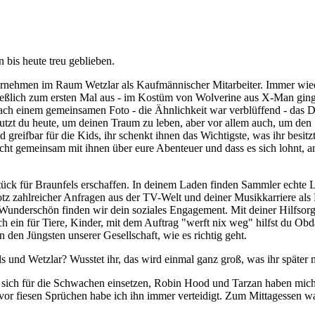
n bis heute treu geblieben.
Unternehmen im Raum Wetzlar als Kaufmännischer Mitarbeiter. Immer wie
eßlich zum ersten Mal aus - im Kostüm von Wolverine aus X-Man ging e
nach einem gemeinsamen Foto - die Ähnlichkeit war verblüffend - das 
utzt du heute, um deinen Traum zu leben, aber vor allem auch, um den 
greifbar für die Kids, ihr schenkt ihnen das Wichtigste, was ihr besit
precht gemeinsam mit ihnen über eure Abenteuer und dass es sich lohnt, 
tück für Braunfels erschaffen. In deinem Laden finden Sammler echte L
rotz zahlreicher Anfragen aus der TV-Welt und deiner Musikkarriere als 
t. Wunderschön finden wir dein soziales Engagement. Mit deiner Hilfso
dich ein für Tiere, Kinder, mit dem Auftrag "werft nix weg" hilfst du 
 den Jüngsten unserer Gesellschaft, wie es richtig geht.
ls und Wetzlar? Wusstet ihr, das wird einmal ganz groß, was ihr später
e sich für die Schwachen einsetzen, Robin Hood und Tarzan haben mich 
 vor fiesen Sprüchen habe ich ihn immer verteidigt. Zum Mittagessen wa