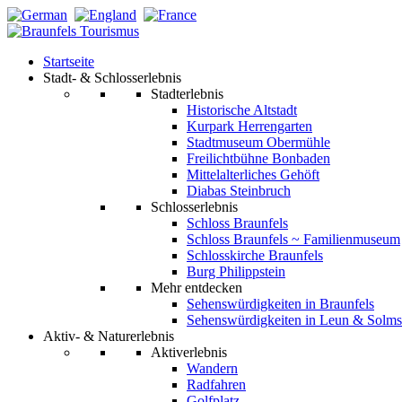
Startseite
Stadt- & Schlosserlebnis
Stadterlebnis
Historische Altstadt
Kurpark Herrengarten
Stadtmuseum Obermühle
Freilichtbühne Bonbaden
Mittelalterliches Gehöft
Diabas Steinbruch
Schlosserlebnis
Schloss Braunfels
Schloss Braunfels ~ Familienmuseum
Schlosskirche Braunfels
Burg Philippstein
Mehr entdecken
Sehenswürdigkeiten in Braunfels
Sehenswürdigkeiten in Leun & Solms
Aktiv- & Naturerlebnis
Aktiverlebnis
Wandern
Radfahren
Golfplatz