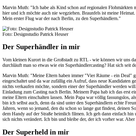
Marvin Muth: "Ich habe als Kind schon auf regionalen Flohmärkten m
hier und ich möchte auch nie wegziehen. Braunfels ist meine Heimat.
Mein erster Flug war der nach Berlin, zu den Superhändlern."
Foto: Designstudio Patrick Heuser
Der Superhändler in mir
Vom kleinen Kurort in die Großstadt zu RTL - wie können wir uns d
durchläuft man so etwas wie ein Superhändlercasting? Hat sich seit d
Marvin Muth: "Meine Eltern haben immer "Vier Räume - ein Deal" ge
eingeschaltet und da war zufällig ein Aufruf, dass neue Kandidaten 
nichts verkaufen möchte, sondern einer der Superhändler werden will. 
Einladung zum Casting nach Berlin. Meinem Papa hab ich das erst einma
meine Eltern einschalten lassen. Mein Papa war völlig fassungslos, a
bin ich selbst auch, denn da sind unter den Superhändlern echte Freun
Jahren, wenn so jemand, den du schon so lange gut findest, deinen S
dem Handy auf der Straße heimlich filmen. Ich geh dann einfach hin 
sich nichts verändert. Ich bin und bleibe der, der ich vorher war. A
Der Superheld in mir