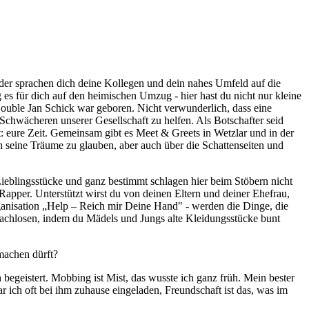
der sprachen dich deine Kollegen und dein nahes Umfeld auf die
s für dich auf den heimischen Umzug - hier hast du nicht nur kleine
Double Jan Schick war geboren. Nicht verwunderlich, dass eine
Schwächeren unserer Gesellschaft zu helfen. Als Botschafter seid
zt: eure Zeit. Gemeinsam gibt es Meet & Greets in Wetzlar und in der
an seine Träume zu glauben, aber auch über die Schattenseiten und
ieblingsstücke und ganz bestimmt schlagen hier beim Stöbern nicht
Rapper. Unterstützt wirst du von deinen Eltern und deiner Ehefrau,
rganisation „Help – Reich mir Deine Hand" - werden die Dinge, die
Obdachlosen, indem du Mädels und Jungs alte Kleidungsstücke bunt
 machen dürft?
begeistert. Mobbing ist Mist, das wusste ich ganz früh. Mein bester
r ich oft bei ihm zuhause eingeladen, Freundschaft ist das, was im