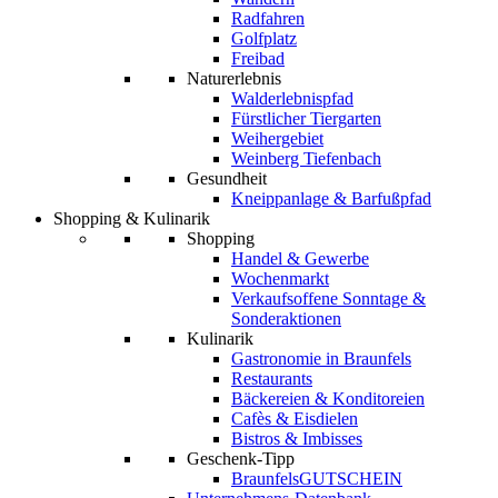
Radfahren
Golfplatz
Freibad
Naturerlebnis
Walderlebnispfad
Fürstlicher Tiergarten
Weihergebiet
Weinberg Tiefenbach
Gesundheit
Kneippanlage & Barfußpfad
Shopping & Kulinarik
Shopping
Handel & Gewerbe
Wochenmarkt
Verkaufsoffene Sonntage &
Sonderaktionen
Kulinarik
Gastronomie in Braunfels
Restaurants
Bäckereien & Konditoreien
Cafès & Eisdielen
Bistros & Imbisses
Geschenk-Tipp
BraunfelsGUTSCHEIN