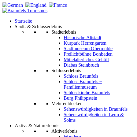
Startseite
Stadt- & Schlosserlebnis
Stadterlebnis
Historische Altstadt
Kurpark Herrengarten
Stadtmuseum Obermühle
Freilichtbühne Bonbaden
Mittelalterliches Gehöft
Diabas Steinbruch
Schlosserlebnis
Schloss Braunfels
Schloss Braunfels ~
Familienmuseum
Schlosskirche Braunfels
Burg Philippstein
Mehr entdecken
Sehenswürdigkeiten in Braunfels
Sehenswürdigkeiten in Leun &
Solms
Aktiv- & Naturerlebnis
Aktiverlebnis
Wandern