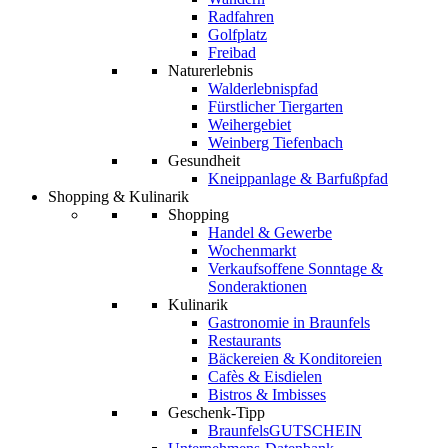
Radfahren
Golfplatz
Freibad
Naturerlebnis
Walderlebnispfad
Fürstlicher Tiergarten
Weihergebiet
Weinberg Tiefenbach
Gesundheit
Kneippanlage & Barfußpfad
Shopping & Kulinarik
Shopping
Handel & Gewerbe
Wochenmarkt
Verkaufsoffene Sonntage &
Sonderaktionen
Kulinarik
Gastronomie in Braunfels
Restaurants
Bäckereien & Konditoreien
Cafès & Eisdielen
Bistros & Imbisses
Geschenk-Tipp
BraunfelsGUTSCHEIN