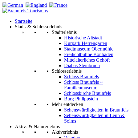
Startseite
Stadt- & Schlosserlebnis
Stadterlebnis
Historische Altstadt
Kurpark Herrengarten
Stadtmuseum Obermühle
Freilichtbühne Bonbaden
Mittelalterliches Gehöft
Diabas Steinbruch
Schlosserlebnis
Schloss Braunfels
Schloss Braunfels ~
Familienmuseum
Schlosskirche Braunfels
Burg Philippstein
Mehr entdecken
Sehenswürdigkeiten in Braunfels
Sehenswürdigkeiten in Leun &
Solms
Aktiv- & Naturerlebnis
Aktiverlebnis
Wandern