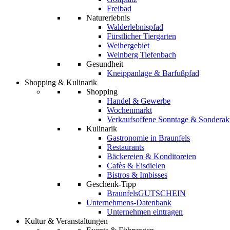
Freibad
Naturerlebnis
Walderlebnispfad
Fürstlicher Tiergarten
Weihergebiet
Weinberg Tiefenbach
Gesundheit
Kneippanlage & Barfußpfad
Shopping & Kulinarik
Shopping
Handel & Gewerbe
Wochenmarkt
Verkaufsoffene Sonntage & Sonderak
Kulinarik
Gastronomie in Braunfels
Restaurants
Bäckereien & Konditoreien
Cafès & Eisdielen
Bistros & Imbisses
Geschenk-Tipp
BraunfelsGUTSCHEIN
Unternehmens-Datenbank
Unternehmen eintragen
Kultur & Veranstaltungen