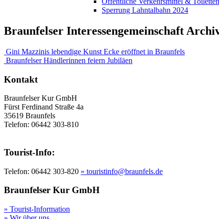
Öffentliche Verkehrsmittel & Toilette
Sperrung Lahntalbahn 2024
Braunfelser Interessengemeinschaft Archi
Gini Mazzinis lebendige Kunst Ecke eröffnet in Braunfels
Braunfelser Händlerinnen feiern Jubiläen
Kontakt
Braunfelser Kur GmbH
Fürst Ferdinand Straße 4a
35619 Braunfels
Telefon: 06442 303-810
Tourist-Info:
Telefon: 06442 303-820
» touristinfo@braunfels.de
Braunfelser Kur GmbH
» Tourist-Information
» Wir über uns