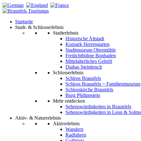
Startseite
Stadt- & Schlosserlebnis
Stadterlebnis
Historische Altstadt
Kurpark Herrengarten
Stadtmuseum Obermühle
Freilichtbühne Bonbaden
Mittelalterliches Gehöft
Diabas Steinbruch
Schlosserlebnis
Schloss Braunfels
Schloss Braunfels ~ Familienmuseum
Schlosskirche Braunfels
Burg Philippstein
Mehr entdecken
Sehenswürdigkeiten in Braunfels
Sehenswürdigkeiten in Leun & Solms
Aktiv- & Naturerlebnis
Aktiverlebnis
Wandern
Radfahren
Golfplatz