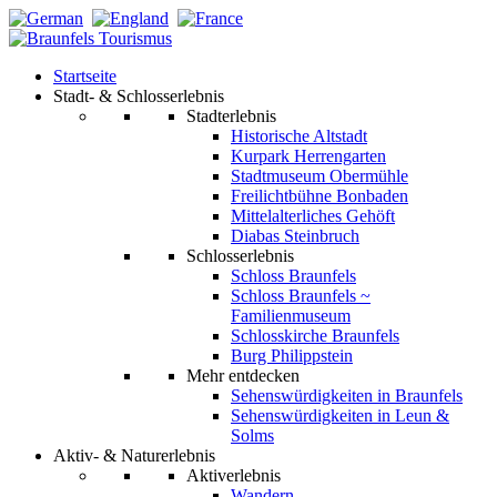
Startseite
Stadt- & Schlosserlebnis
Stadterlebnis
Historische Altstadt
Kurpark Herrengarten
Stadtmuseum Obermühle
Freilichtbühne Bonbaden
Mittelalterliches Gehöft
Diabas Steinbruch
Schlosserlebnis
Schloss Braunfels
Schloss Braunfels ~
Familienmuseum
Schlosskirche Braunfels
Burg Philippstein
Mehr entdecken
Sehenswürdigkeiten in Braunfels
Sehenswürdigkeiten in Leun &
Solms
Aktiv- & Naturerlebnis
Aktiverlebnis
Wandern