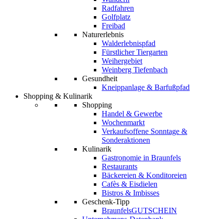
Radfahren
Golfplatz
Freibad
Naturerlebnis
Walderlebnispfad
Fürstlicher Tiergarten
Weihergebiet
Weinberg Tiefenbach
Gesundheit
Kneippanlage & Barfußpfad
Shopping & Kulinarik
Shopping
Handel & Gewerbe
Wochenmarkt
Verkaufsoffene Sonntage &
Sonderaktionen
Kulinarik
Gastronomie in Braunfels
Restaurants
Bäckereien & Konditoreien
Cafès & Eisdielen
Bistros & Imbisses
Geschenk-Tipp
BraunfelsGUTSCHEIN