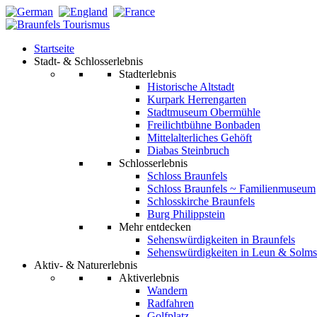
Startseite
Stadt- & Schlosserlebnis
Stadterlebnis
Historische Altstadt
Kurpark Herrengarten
Stadtmuseum Obermühle
Freilichtbühne Bonbaden
Mittelalterliches Gehöft
Diabas Steinbruch
Schlosserlebnis
Schloss Braunfels
Schloss Braunfels ~ Familienmuseum
Schlosskirche Braunfels
Burg Philippstein
Mehr entdecken
Sehenswürdigkeiten in Braunfels
Sehenswürdigkeiten in Leun & Solms
Aktiv- & Naturerlebnis
Aktiverlebnis
Wandern
Radfahren
Golfplatz