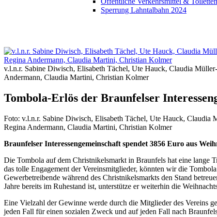
Öffentliche Verkehrsmittel & Toilette
Sperrung Lahntalbahn 2024
v.l.n.r. Sabine Diwisch, Elisabeth Tächel, Ute Hauck, Claudia Mülle
Andermann, Claudia Martini, Christian Kolmer
Tombola-Erlös der Braunfelser Interesseng
Foto: v.l.n.r. Sabine Diwisch, Elisabeth Tächel, Ute Hauck, Claudia
Regina Andermann, Claudia Martini, Christian Kolmer
Braunfelser Interessengemeinschaft spendet 3856 Euro aus Weih
Die Tombola auf dem Christnikelsmarkt in Braunfels hat eine lange Tr
das tolle Engagement der Vereinsmitglieder, könnten wir die Tombola n
Gewerbetreibende während des Christnikelsmarkts den Stand betreuen.
Jahre bereits im Ruhestand ist, unterstütze er weiterhin die Weihnacht
Eine Vielzahl der Gewinne werde durch die Mitglieder des Vereins g
jeden Fall für einen sozialen Zweck und auf jeden Fall nach Braunfel