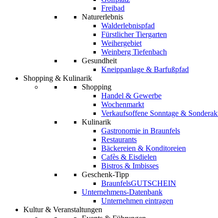
Freibad
Naturerlebnis
Walderlebnispfad
Fürstlicher Tiergarten
Weihergebiet
Weinberg Tiefenbach
Gesundheit
Kneippanlage & Barfußpfad
Shopping & Kulinarik
Shopping
Handel & Gewerbe
Wochenmarkt
Verkaufsoffene Sonntage & Sonderak
Kulinarik
Gastronomie in Braunfels
Restaurants
Bäckereien & Konditoreien
Cafès & Eisdielen
Bistros & Imbisses
Geschenk-Tipp
BraunfelsGUTSCHEIN
Unternehmens-Datenbank
Unternehmen eintragen
Kultur & Veranstaltungen