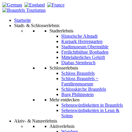
Startseite
Stadt- & Schlosserlebnis
Stadterlebnis
Historische Altstadt
Kurpark Herrengarten
Stadtmuseum Obermühle
Freilichtbühne Bonbaden
Mittelalterliches Gehöft
Diabas Steinbruch
Schlosserlebnis
Schloss Braunfels
Schloss Braunfels ~
Familienmuseum
Schlosskirche Braunfels
Burg Philippstein
Mehr entdecken
Sehenswürdigkeiten in Braunfels
Sehenswürdigkeiten in Leun &
Solms
Aktiv- & Naturerlebnis
Aktiverlebnis
Wandern