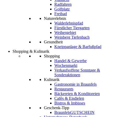
Radfahren
Golfplatz
Freibad
Naturerlebnis
Walderlebnispfad
Fürstlicher Tiergarten
Weihergebiet
Weinberg Tiefenbach
Gesundheit
Kneippanlage & Barfußpfad
Shopping & Kulinarik
Shopping
Handel & Gewerbe
Wochenmarkt
Verkaufsoffene Sonntage &
Sonderaktionen
Kulinarik
Gastronomie in Braunfels
Restaurants
Bäckereien & Konditoreien
Cafès & Eisdielen
Bistros & Imbisses
Geschenk-Tipp
BraunfelsGUTSCHEIN