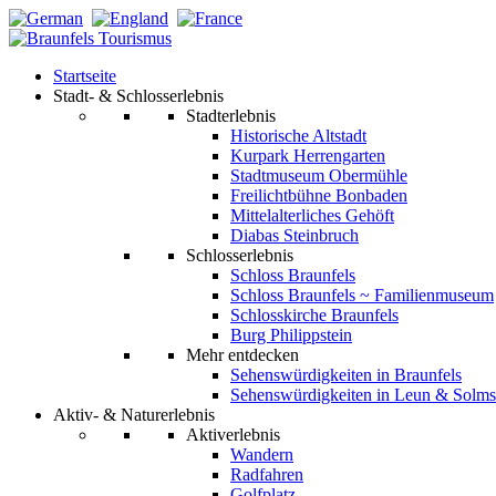
Startseite
Stadt- & Schlosserlebnis
Stadterlebnis
Historische Altstadt
Kurpark Herrengarten
Stadtmuseum Obermühle
Freilichtbühne Bonbaden
Mittelalterliches Gehöft
Diabas Steinbruch
Schlosserlebnis
Schloss Braunfels
Schloss Braunfels ~ Familienmuseum
Schlosskirche Braunfels
Burg Philippstein
Mehr entdecken
Sehenswürdigkeiten in Braunfels
Sehenswürdigkeiten in Leun & Solms
Aktiv- & Naturerlebnis
Aktiverlebnis
Wandern
Radfahren
Golfplatz