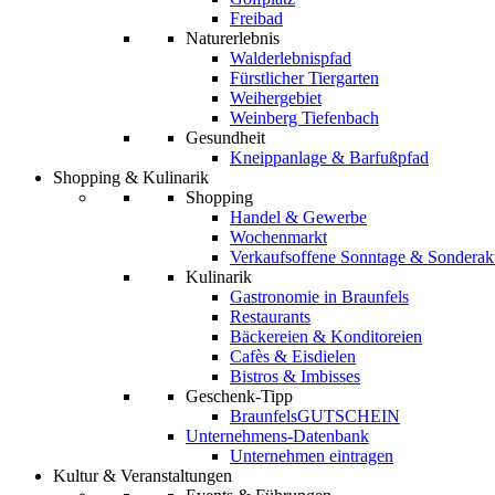
Freibad
Naturerlebnis
Walderlebnispfad
Fürstlicher Tiergarten
Weihergebiet
Weinberg Tiefenbach
Gesundheit
Kneippanlage & Barfußpfad
Shopping & Kulinarik
Shopping
Handel & Gewerbe
Wochenmarkt
Verkaufsoffene Sonntage & Sonderak
Kulinarik
Gastronomie in Braunfels
Restaurants
Bäckereien & Konditoreien
Cafès & Eisdielen
Bistros & Imbisses
Geschenk-Tipp
BraunfelsGUTSCHEIN
Unternehmens-Datenbank
Unternehmen eintragen
Kultur & Veranstaltungen