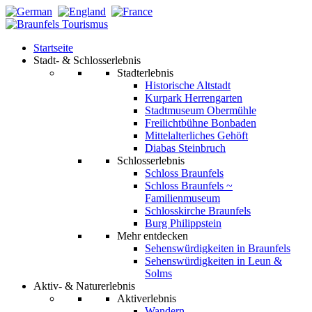
Startseite
Stadt- & Schlosserlebnis
Stadterlebnis
Historische Altstadt
Kurpark Herrengarten
Stadtmuseum Obermühle
Freilichtbühne Bonbaden
Mittelalterliches Gehöft
Diabas Steinbruch
Schlosserlebnis
Schloss Braunfels
Schloss Braunfels ~
Familienmuseum
Schlosskirche Braunfels
Burg Philippstein
Mehr entdecken
Sehenswürdigkeiten in Braunfels
Sehenswürdigkeiten in Leun &
Solms
Aktiv- & Naturerlebnis
Aktiverlebnis
Wandern