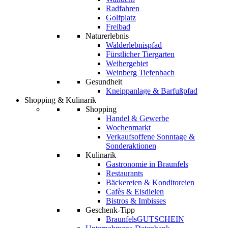
Radfahren
Golfplatz
Freibad
Naturerlebnis
Walderlebnispfad
Fürstlicher Tiergarten
Weihergebiet
Weinberg Tiefenbach
Gesundheit
Kneippanlage & Barfußpfad
Shopping & Kulinarik
Shopping
Handel & Gewerbe
Wochenmarkt
Verkaufsoffene Sonntage &
Sonderaktionen
Kulinarik
Gastronomie in Braunfels
Restaurants
Bäckereien & Konditoreien
Cafès & Eisdielen
Bistros & Imbisses
Geschenk-Tipp
BraunfelsGUTSCHEIN