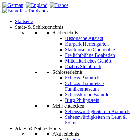
Startseite
Stadt- & Schlosserlebnis
Stadterlebnis
Historische Altstadt
Kurpark Herrengarten
Stadtmuseum Obermühle
Freilichtbühne Bonbaden
Mittelalterliches Gehöft
Diabas Steinbruch
Schlosserlebnis
Schloss Braunfels
Schloss Braunfels ~
Familienmuseum
Schlosskirche Braunfels
Burg Philippstein
Mehr entdecken
Sehenswürdigkeiten in Braunfels
Sehenswürdigkeiten in Leun &
Solms
Aktiv- & Naturerlebnis
Aktiverlebnis
Wandern