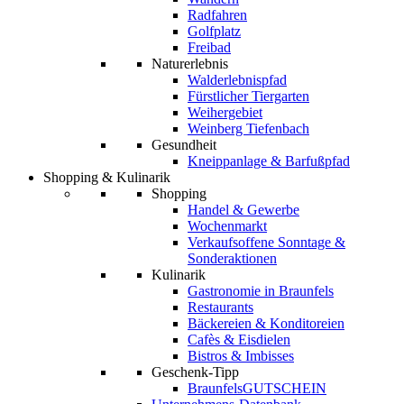
Radfahren
Golfplatz
Freibad
Naturerlebnis
Walderlebnispfad
Fürstlicher Tiergarten
Weihergebiet
Weinberg Tiefenbach
Gesundheit
Kneippanlage & Barfußpfad
Shopping & Kulinarik
Shopping
Handel & Gewerbe
Wochenmarkt
Verkaufsoffene Sonntage &
Sonderaktionen
Kulinarik
Gastronomie in Braunfels
Restaurants
Bäckereien & Konditoreien
Cafès & Eisdielen
Bistros & Imbisses
Geschenk-Tipp
BraunfelsGUTSCHEIN