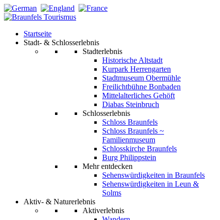
Startseite
Stadt- & Schlosserlebnis
Stadterlebnis
Historische Altstadt
Kurpark Herrengarten
Stadtmuseum Obermühle
Freilichtbühne Bonbaden
Mittelalterliches Gehöft
Diabas Steinbruch
Schlosserlebnis
Schloss Braunfels
Schloss Braunfels ~
Familienmuseum
Schlosskirche Braunfels
Burg Philippstein
Mehr entdecken
Sehenswürdigkeiten in Braunfels
Sehenswürdigkeiten in Leun &
Solms
Aktiv- & Naturerlebnis
Aktiverlebnis
Wandern