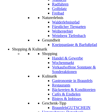
Radfahren
Golfplatz
Freibad
Naturerlebnis
Walderlebnispfad
Fürstlicher Tiergarten
Weihergebiet
Weinberg Tiefenbach
Gesundheit
Kneippanlage & Barfußpfad
Shopping & Kulinarik
Shopping
Handel & Gewerbe
Wochenmarkt
Verkaufsoffene Sonntage &
Sonderaktionen
Kulinarik
Gastronomie in Braunfels
Restaurants
Bäckereien & Konditoreien
Cafès & Eisdielen
Bistros & Imbisses
Geschenk-Tipp
BraunfelsGUTSCHEIN