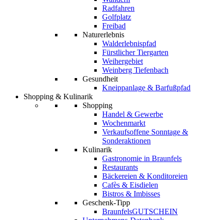
Radfahren
Golfplatz
Freibad
Naturerlebnis
Walderlebnispfad
Fürstlicher Tiergarten
Weihergebiet
Weinberg Tiefenbach
Gesundheit
Kneippanlage & Barfußpfad
Shopping & Kulinarik
Shopping
Handel & Gewerbe
Wochenmarkt
Verkaufsoffene Sonntage &
Sonderaktionen
Kulinarik
Gastronomie in Braunfels
Restaurants
Bäckereien & Konditoreien
Cafès & Eisdielen
Bistros & Imbisses
Geschenk-Tipp
BraunfelsGUTSCHEIN