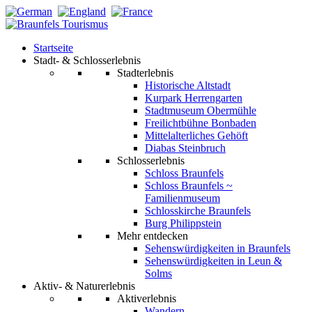
Startseite
Stadt- & Schlosserlebnis
Stadterlebnis
Historische Altstadt
Kurpark Herrengarten
Stadtmuseum Obermühle
Freilichtbühne Bonbaden
Mittelalterliches Gehöft
Diabas Steinbruch
Schlosserlebnis
Schloss Braunfels
Schloss Braunfels ~
Familienmuseum
Schlosskirche Braunfels
Burg Philippstein
Mehr entdecken
Sehenswürdigkeiten in Braunfels
Sehenswürdigkeiten in Leun &
Solms
Aktiv- & Naturerlebnis
Aktiverlebnis
Wandern